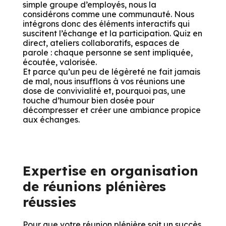
simple groupe d’employés, nous la
considérons comme une communauté. Nous
intégrons donc des éléments interactifs qui
suscitent l’échange et la participation. Quiz en
direct, ateliers collaboratifs, espaces de
parole : chaque personne se sent impliquée,
écoutée, valorisée.
Et parce qu’un peu de légèreté ne fait jamais
de mal, nous insufflons à vos réunions une
dose de convivialité et, pourquoi pas, une
touche d’humour bien dosée pour
décompresser et créer une ambiance propice
aux échanges.
Expertise en organisation
Salut c'est nous...
les Cookies !
de réunions plénières
réussies
On a attendu d'être sûrs que le contenu de ce site vous intéresse
avant de vous déranger, mais on aimerait bien vous accompagner
pendant votre visite...
Pour que votre réunion plénière soit un succès,