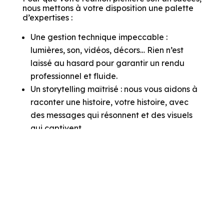
C'est OK pour vous ?
nous mettons à votre disposition une palette
d’expertises :
Pour modifier vos préférences par la suite, cliquez sur le lien
'Préférences de cookies' situé dans le pied de page.
Une gestion technique impeccable :
lumières, son, vidéos, décors… Rien n’est
Voici pourquoi nous utilisons des cookies.
Partage de données avec Google
laissé au hasard pour garantir un rendu
Cookies fonctionnels
professionnel et fluide.
Mesure d'audience & Analytics
Un storytelling maîtrisé : nous vous aidons à
raconter une histoire, votre histoire, avec
Consentements certifiés par
des messages qui résonnent et des visuels
Non merci
Je choisis
OK pour moi
qui captivent.
Plateforme de Gestion du Consentement : Personnalisez vos O
Axeptio consent
Un suivi de A à Z : du premier brainstorming
Notre plateforme vous permet d'adapter et de gérer vos paramètr
jusqu’au jour J, nous sommes à vos côtés
pour que tout se déroule comme prévu.
Alors, prêts à dynamiser vos réunions ? ?