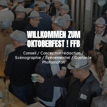
WILLKOMMEN ZUM
OKTOBERFEST ! FFB
Conseil / Conception rédaction /
Scénographie / Événementiel / Gaston le
Photomaton