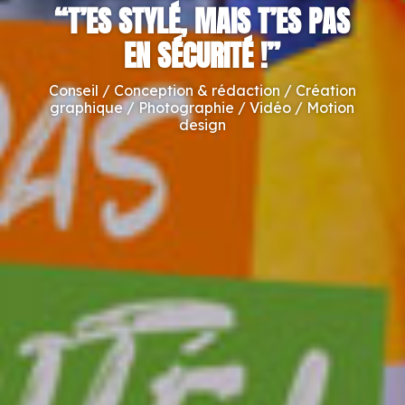
“T’ES STYLÉ, MAIS T’ES PAS
EN SÉCURITÉ !”
Conseil / Conception & rédaction / Création
graphique / Photographie / Vidéo / Motion
design