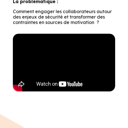
La problématique :
Comment engager les collaborateurs autour
des enjeux de sécurité et transformer des
contraintes en sources de motivation ?
Salut c'est nous...
les Cookies !
On a attendu d'être sûrs que le contenu de ce site vous intéresse
avant de vous déranger, mais on aimerait bien vous accompagner
pendant votre visite...
C'est OK pour vous ?
Pour modifier vos préférences par la suite, cliquez sur le lien
'Préférences de cookies' situé dans le pied de page.
Voici pourquoi nous utilisons des cookies.
Partage de données avec Google
Cookies fonctionnels
Mesure d'audience & Analytics