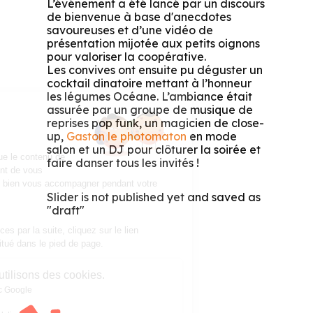
L’événement a été lancé par un discours
de bienvenue à base d'anecdotes
savoureuses et d’une vidéo de
présentation mijotée aux petits oignons
pour valoriser la coopérative.
Les convives ont ensuite pu déguster un
cocktail dinatoire mettant à l’honneur
les légumes Océane. L’ambiance était
assurée par un groupe de musique de
Salut c'est nous...
reprises pop funk, un magicien de close-
les Cookies !
up,
Gaston le photomaton
en mode
salon et un DJ pour clôturer la soirée et
On a attendu d'être sûrs que le contenu de
faire danser tous les invités !
ce site vous intéresse avant de vous
déranger, mais on aimerait bien vous accompagner pendant votre
Slider is not published yet and saved as
visite...
"draft"
C'est OK pour vous ?
Pour modifier vos préférences par la suite, cliquez sur le lien
'Préférences de cookies' situé dans le pied de page.
Voici pourquoi nous utilisons des cookies.
Partage de données avec Google
Cookies fonctionnels