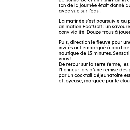
ton de la journée était donné au
avec vue sur l’eau.
La matinée s’est poursuivie au
animation FootGolf : un savour
convivialité. Douze trous à jou
Puis, direction le fleuve pour u
invités ont embarqué à bord d
nautique de 15 minutes. Sensatio
vous !
De retour sur la terre ferme, les
l’honneur lors d’une remise des 
par un cocktail déjeunatoire e
et joyeuse, marquée par le clou
Salut c'est nous...
les Cookies !
On a attendu d'être sûrs que le contenu de ce site vous intéresse
avant de vous déranger, mais on aimerait bien vous
accompagner pendant votre visite...