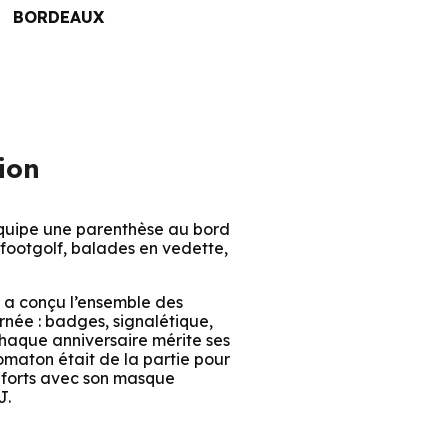
BORDEAUX
ion
quipe une parenthèse au bord
footgolf, balades en vedette,
 a conçu l’ensemble des
rnée : badges, signalétique,
aque anniversaire mérite ses
omaton était de la partie pour
 forts avec son masque
J.