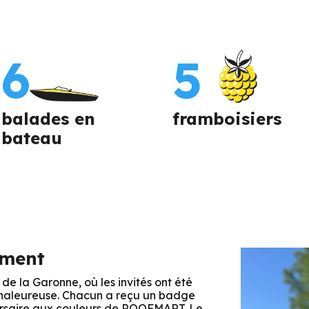
6
5
balades en
framboisiers
bateau
ement
e la Garonne, où les invités ont été
chaleureuse. Chacun a reçu un badge
versaire aux couleurs de ROOFMART. Le