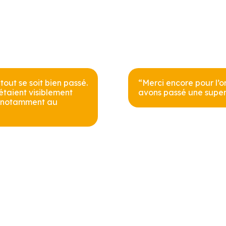
ut se soit bien passé.
“Merci encore pour l’
s étaient visiblement
avons passé une super j
u, notamment au
s Options
ètres de confidentialité, en garantissant la conformité avec le
nements