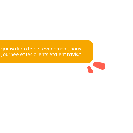
organisation de cet événement, nous
ournée et les clients étaient ravis.”
s réglementations. Personnalisez vos préférences pour contrôler