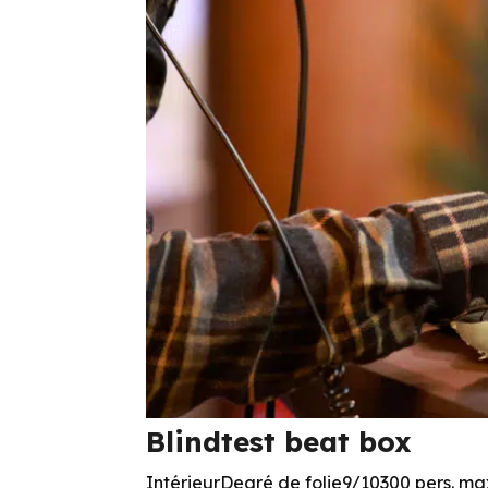
Blindtest beat box
IntérieurDegré de folie9/10300 pers. max