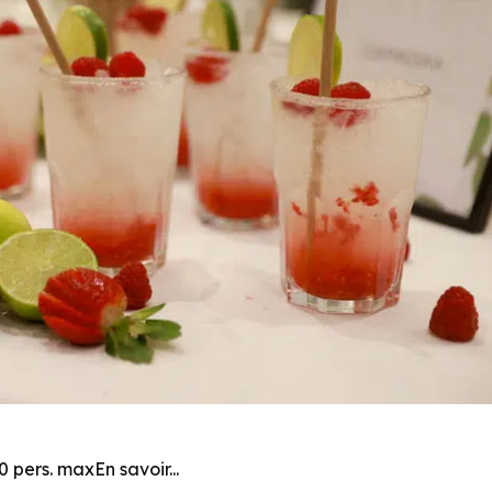
 pers. maxEn savoir...