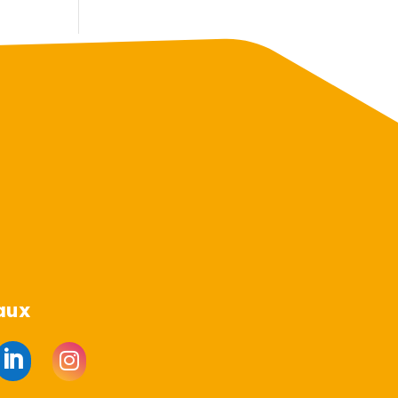
aux

