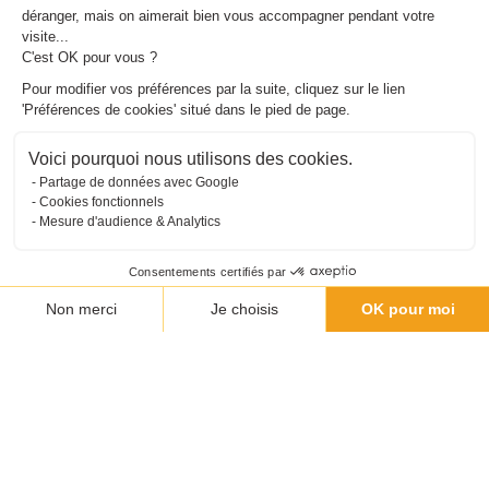
déranger, mais on aimerait bien vous accompagner pendant votre
visite...
C'est OK pour vous ?
Pour modifier vos préférences par la suite, cliquez sur le lien
'Préférences de cookies' situé dans le pied de page.
Voici pourquoi nous utilisons des cookies.
Partage de données avec Google
Cookies fonctionnels
Mesure d'audience & Analytics
Consentements certifiés par
Non merci
Je choisis
OK pour moi
Plateforme de Gestion du Consentement : Personnalisez vos O
Axeptio consent
Notre plateforme vous permet d'adapter et de gérer vos paramètr