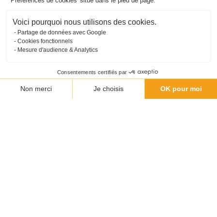
'Préférences de cookies' situé dans le pied de page.
Voici pourquoi nous utilisons des cookies.
Partage de données avec Google
Cookies fonctionnels
Mesure d'audience & Analytics
Consentements certifiés par
Non merci
Je choisis
OK pour moi
Plateforme de Gestion du Consentement : Personnalisez vos O
Axeptio consent
Notre plateforme vous permet d'adapter et de gérer vos paramètr