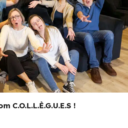
m C.O.L.L.È.G.U.E.S !