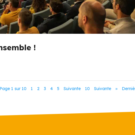
nsemble !
Page 1 sur 10
1
2
3
4
5
Suivante
10
Suivante
»
Derniè