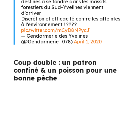
destinés à se fondre dans les massifs
forestiers du Sud-Yvelines viennent
d’arriver.
Discrétion et efficacité contre les atteintes
à l’environnement ! ????
pic.twitter.com/mCyD8NPycJ
— Gendarmerie des Yvelines
(@Gendarmerie_078)
April 1, 2020
Coup double : un patron
confiné & un poisson pour une
bonne pêche