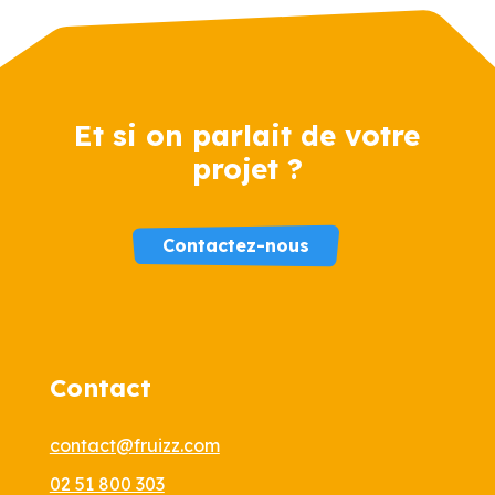
Et si on parlait de votre
projet ?
Contactez-nous
Contact
contact@fruizz.com
ous...
02 51 800 303